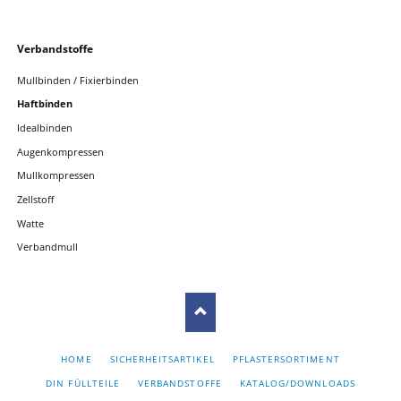
Navigation
Verbandstoffe
überspringen
Mullbinden / Fixierbinden
Haftbinden
Idealbinden
Augenkompressen
Mullkompressen
Zellstoff
Watte
Verbandmull
NAVIGATION
HOME
SICHERHEITSARTIKEL
PFLASTERSORTIMENT
ÜBERSPRINGEN
DIN FÜLLTEILE
VERBANDSTOFFE
KATALOG/DOWNLOADS