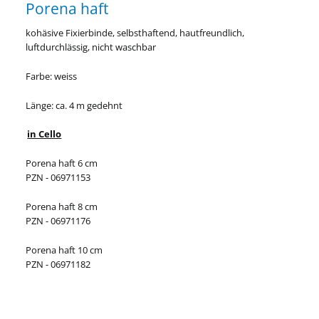
Porena haft
kohäsive Fixierbinde, selbsthaftend, hautfreundlich,
luftdurchlässig, nicht waschbar
Farbe: weiss
Länge: ca. 4 m gedehnt
in Cello
Porena haft 6 cm
PZN - 06971153
Porena haft 8 cm
PZN - 06971176
Porena haft 10 cm
PZN - 06971182